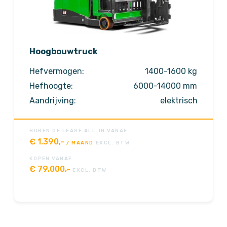
Hoogbouwtruck
Hefvermogen:
1400-1600 kg
Hefhoogte:
6000-14000 mm
Aandrijving:
elektrisch
HUREN OF LEASE ALL-IN VANAF
€
1.390,-
/ MAAND
EXCL. BTW
KOPEN VANAF
€
79.000,-
EXCL. BTW