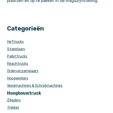
plaatsen en op te pakken in de magazijnstelling.
Categorieën
Heftrucks
Stapelaars
Pallettrucks
Reachtrucks
Orderverzamelaars
Hoogwerkers
Veegmachines & Schrobmachines
Hoogbouwtruck
Zijladers
Trekker