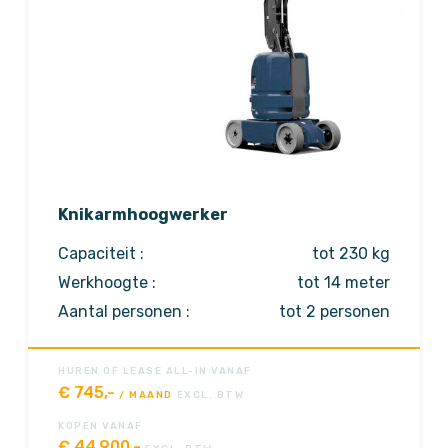
Knikarmhoogwerker
Capaciteit :
tot 230 kg
Werkhoogte :
tot 14 meter
Aantal personen :
tot 2 personen
Aandrijving :
elektrisch
HUREN OF LEASE ALL-IN VANAF
€
745,-
/ MAAND
EXCL. BTW
KOPEN VANAF
€
44.900,-