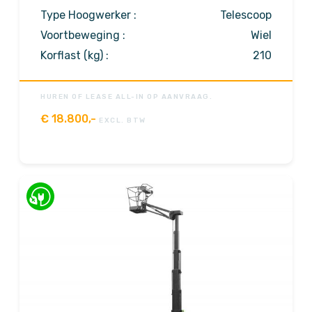
Type Hoogwerker :
Telescoop
Voortbeweging :
Wiel
Korflast (kg) :
210
HUREN OF LEASE ALL-IN OP AANVRAAG.
€
18.800,-
EXCL. BTW