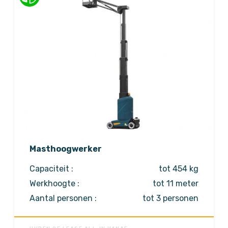
Masthoogwerker
Capaciteit :
tot 454 kg
Werkhoogte :
tot 11 meter
Aantal personen :
tot 3 personen
Aandrijving :
elektrisch
Meer opties
Op aanvraag