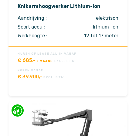
Knikarmhoogwerker Lithium-Ion
Aandrijving :
elektrisch
Soort accu :
lithium-ion
Werkhoogte :
12 tot 17 meter
HUREN OF LEASE ALL-IN VANAF
€
685,-
/ MAAND
EXCL. BTW
KOPEN VANAF
€
39.900,-
EXCL. BTW