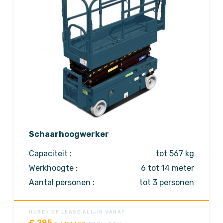
Schaarhoogwerker
Capaciteit :
tot 567 kg
Werkhoogte :
6 tot 14 meter
Aantal personen :
tot 3 personen
Aandrijving :
elektrisch
Meer opties
Op aanvraag
HUREN OF LEASE ALL-IN VANAF
€
285,-