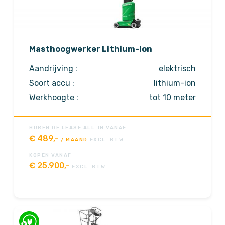
Masthoogwerker Lithium-Ion
Aandrijving :
elektrisch
Soort accu :
lithium-ion
Werkhoogte :
tot 10 meter
HUREN OF LEASE ALL-IN VANAF
€
489,-
/ MAAND
EXCL. BTW
KOPEN VANAF
€
25.900,-
EXCL. BTW