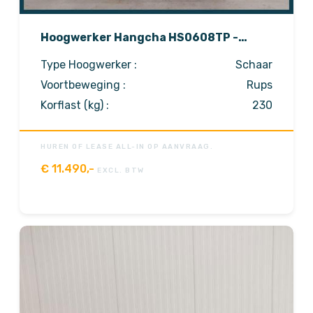
Hoogwerker Hangcha HS0608TP -
Lithium - Laag eigen gewicht!
Type Hoogwerker :
Schaar
Voortbeweging :
Rups
Korflast (kg) :
230
HUREN OF LEASE ALL-IN OP AANVRAAG.
€
11.490,-
EXCL. BTW