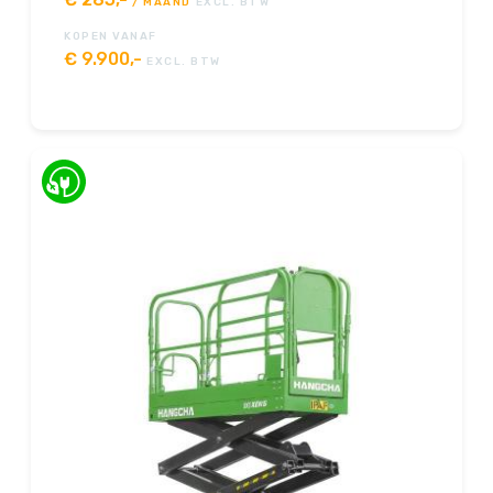
/ MAAND
EXCL. BTW
KOPEN VANAF
€
9.900,-
EXCL. BTW