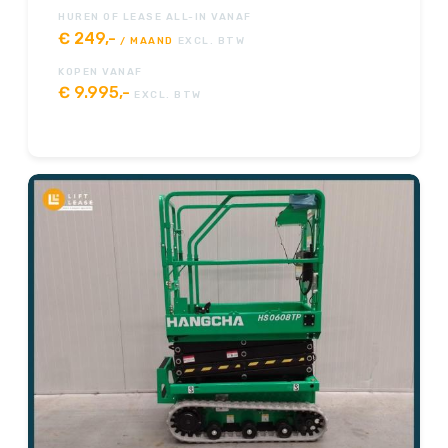
HUREN OF LEASE ALL-IN VANAF
€
249,-
/ MAAND
EXCL. BTW
KOPEN VANAF
€
9.995,-
EXCL. BTW