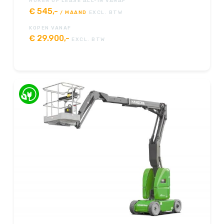
HUREN OF LEASE ALL-IN VANAF
€
545,-
/ MAAND
EXCL. BTW
KOPEN VANAF
€
29.900,-
EXCL. BTW