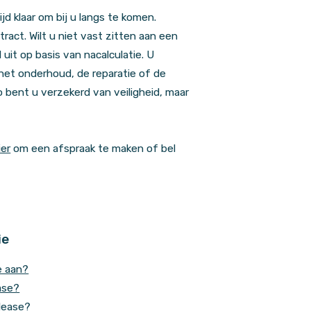
jd klaar om bij u langs te komen.
act. Wilt u niet vast zitten aan een
uit op basis van nacalculatie.
U
 het onderhoud, de reparatie of de
o b
ent u verzekerd van veiligheid, maar
ier
om een afspraak te maken of bel
ie
e aan?
ease?
tlease?