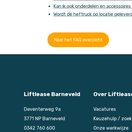
Kan ik ook onderdelen en accessoire
Wordt de heftruck op locatie gelever
Naar het FAQ overzicht
Liftlease Barneveld
Over Liftleas
Deventerweg 9a
Vacatures
3771 NP
Barneveld
Keuzehulp / zoe
0342 760 600
Onze werkwijze