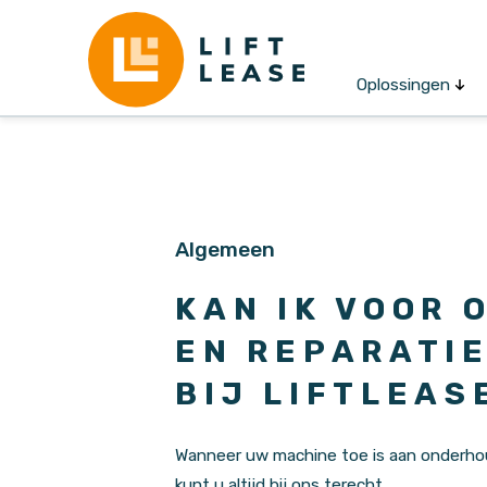
Oplossingen
P
Heftrucks
Algemeen
Hoogwerkers
Accu'
KAN IK VOOR
Magaz
EN REPARATI
Trekkers
BIJ LIFTLEAS
Wanneer uw machine toe is aan onderho
kunt u altijd bij ons terecht.