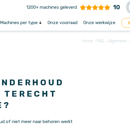
10
1200+ machines geleverd
Machines per type
Onze voorraad
Onze werkwijze
Home
FAQ
Algemeen
roducten
Diensten
Stapelaars
Pallettrucks
Reacht
Veegmachines
Schrobmachines
Hoogbo
s
Leasen
Han
 ONDERHOUD
ijninrichting
Kopen
Toy
E TERECHT
Huren
Lin
E?
Onderhoud en Reparatie
Mult
Veiligheidskeuring
ud of niet meer naar behoren werkt
Opleidingen