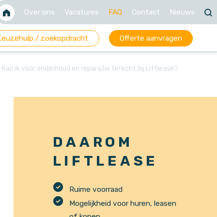
Over ons
Vacatures
FAQ
Contact
Nieuws
Keuzehulp / zoekopdracht
Offerte aanvragen
Kan ik voor onderhoud en reparatie terecht bij Liftlease?
Merken
rucks
Orderverzamelaars
uwtrucks
Zijladers
gcha
DAAROM
ota
LIFTLEASE
de
iX
Ruime voorraad
Mogelijkheid voor huren, leasen
of kopen