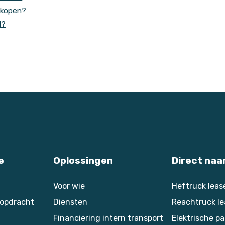
s kopen?
d?
e
Oplossingen
Direct naa
Voor wie
Heftruck leas
kopdracht
Diensten
Reachtruck l
Financiering intern transport
Elektrische p