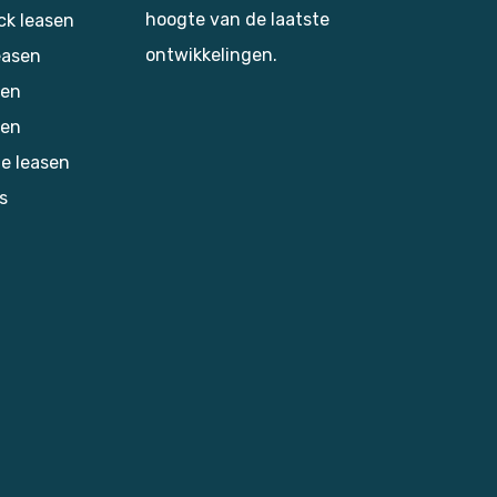
hoogte van de laatste
k leasen
ontwikkelingen.
easen
sen
 en
e leasen
s