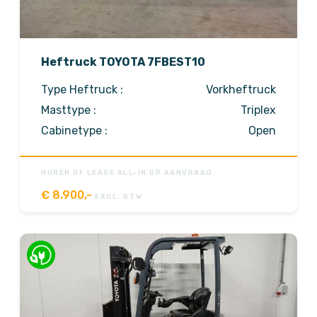
Heftruck TOYOTA 7FBEST10
Type Heftruck :
Vorkheftruck
Masttype :
Triplex
Cabinetype :
Open
HUREN OF LEASE ALL-IN OP AANVRAAG.
€
8.900,-
EXCL. BTW