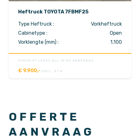
Heftruck TOYOTA 7FBMF25
Type Heftruck :
Vorkheftruck
Cabinetype :
Open
Vorklengte (mm) :
1,100
HUREN OF LEASE ALL-IN OP AANVRAAG.
€
9.900,-
EXCL. BTW
OFFERTE
AANVRAAG