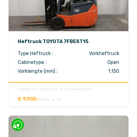
Heftruck TOYOTA 7FBEST15
Type Heftruck :
Vorkheftruck
Cabinetype :
Open
Vorklengte (mm) :
1,150
HUREN OF LEASE ALL-IN OP AANVRAAG.
€
9.900,-
EXCL. BTW