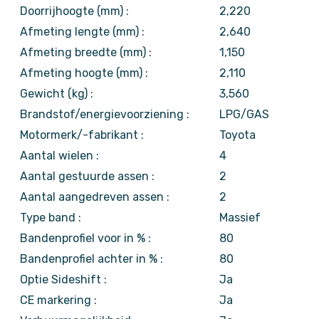
Doorrijhoogte (mm) :
2,220
Afmeting lengte (mm) :
2,640
Afmeting breedte (mm) :
1,150
Afmeting hoogte (mm) :
2,110
Gewicht (kg) :
3,560
Brandstof/energievoorziening :
LPG/GAS
Motormerk/-fabrikant :
Toyota
Aantal wielen :
4
Aantal gestuurde assen :
2
Aantal aangedreven assen :
2
Type band :
Massief
Bandenprofiel voor in % :
80
Bandenprofiel achter in % :
80
Optie Sideshift :
Ja
CE markering :
Ja