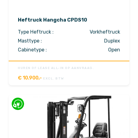
Heftruck Hangcha CPDS10
Type Heftruck :
Vorkheftruck
Masttype :
Duplex
Cabinetype :
Open
HUREN OF LEASE ALL-IN OP AANVRAAG.
€
10.900,-
EXCL. BTW