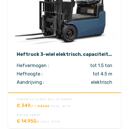
Heftruck 3-wiel elektrisch, capaciteit
1000 tot 1500 kg
Hefvermogen :
tot 1.5 ton
Hefhoogte :
tot 4.5 m
Aandrijving :
elektrisch
Opties :
Op aanvraag
HUREN OF LEASE ALL-IN VANAF
€
349,-
/ MAAND
EXCL. BTW
KOPEN VANAF
€
14.950,-
EXCL. BTW