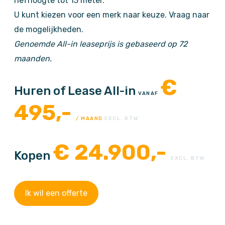
hefhoogte tot 13 meter.
U kunt kiezen voor een merk naar keuze. Vraag naar
de mogelijkheden.
Genoemde All-in leaseprijs is gebaseerd op 72
maanden.
€
Huren of Lease All-in
VANAF
495,-
/ MAAND
EXCL. BTW
€
24.900,-
Kopen
EXCL. BTW
Ik wil een offerte