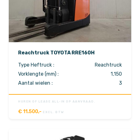
Reachtruck TOYOTA RRE160H
Type Heftruck :
Reachtruck
Vorklengte (mm) :
1,150
Aantal wielen :
3
HUREN OF LEASE ALL-IN OP AANVRAAG.
€
11.500,-
EXCL. BTW