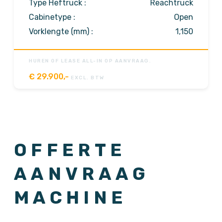
Type Heftruck :
Reachtruck
Cabinetype :
Open
Vorklengte (mm) :
1,150
HUREN OF LEASE ALL-IN OP AANVRAAG.
€
29.900,-
EXCL. BTW
OFFERTE
AANVRAAG
MACHINE