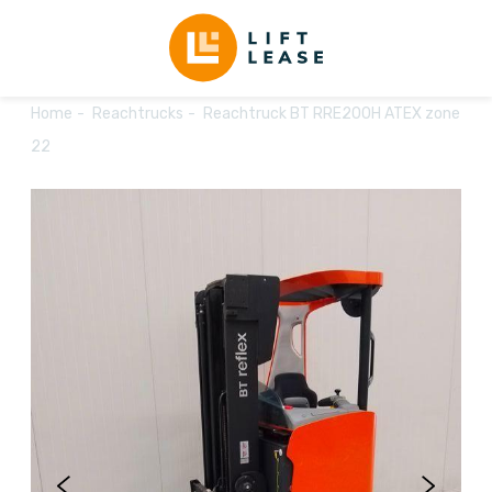
Home
Reachtrucks
Reachtruck BT RRE200H ATEX zone
22