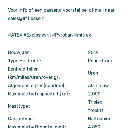
Voor info of een passend voorstel bel of mail naar
sales@liftlease.nl
#ATEX #Explosievrij #Pyroban #mitrex
Bouwjaar :
2019
Type Heftruck :
Reachtruck
Eenheid teller
Uren
(km/miles/uren/overig) :
Algemeen cijfer (conditie) :
Als nieuw
Maximale hefcapaciteit (kg) :
2,000
Triplex
Masttype :
freelift
Cabinetype :
Halfcabine
Maximale hefhoogte (mm) :
4,850