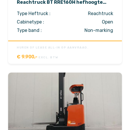
Reachtruck BT RRE160H hefhoogte
8500mm
Type Heftruck :
Reachtruck
Cabinetype :
Open
Type band :
Non-marking
HUREN OF LEASE ALL-IN OP AANVRAAG.
€
9.900,-
EXCL. BTW