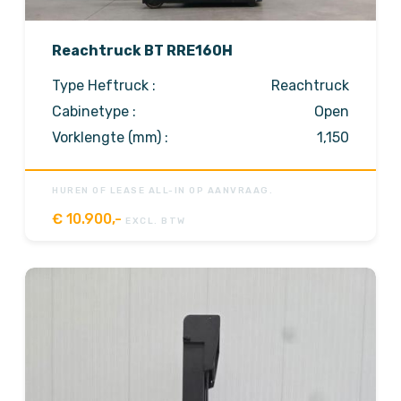
Reachtruck BT RRE160H
Type Heftruck :
Reachtruck
Cabinetype :
Open
Vorklengte (mm) :
1,150
HUREN OF LEASE ALL-IN OP AANVRAAG.
€
10.900,-
EXCL. BTW