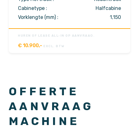
Cabinetype :
Halfcabine
Vorklengte (mm) :
1,150
HUREN OF LEASE ALL-IN OP AANVRAAG.
€
10.900,-
EXCL. BTW
OFFERTE
AANVRAAG
MACHINE